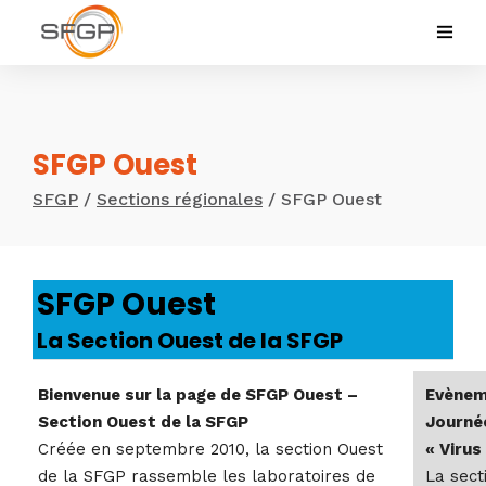
SFGP Ouest
SFGP
/
Sections régionales
/
SFGP Ouest
SFGP Ouest
La Section Ouest de la SFGP
Bienvenue sur la page de SFGP Ouest –
Evènem
Section Ouest de la SFGP
Journé
Créée en septembre 2010, la section Ouest
« Virus
de la SFGP rassemble les laboratoires de
La sect