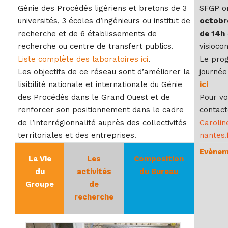
Génie des Procédés ligériens et bretons de 3
SFGP or
universités, 3 écoles d’ingénieurs ou institut de
octobre
recherche et de 6 établissements de
de 14h
recherche ou centre de transfert publics.
visioco
Liste complète des laboratoires ici
.
Le pro
Les objectifs de ce réseau sont d’améliorer la
journée
lisibilité nationale et internationale du Génie
ici
des Procédés dans le Grand Ouest et de
Pour vo
renforcer son positionnement dans le cadre
contact
de l’interrégionnalité auprès des collectivités
Carolin
territoriales et des entreprises.
nantes.
Evènem
La Vie
Les
Composition
du
activités
du Bureau
Groupe
de
recherche