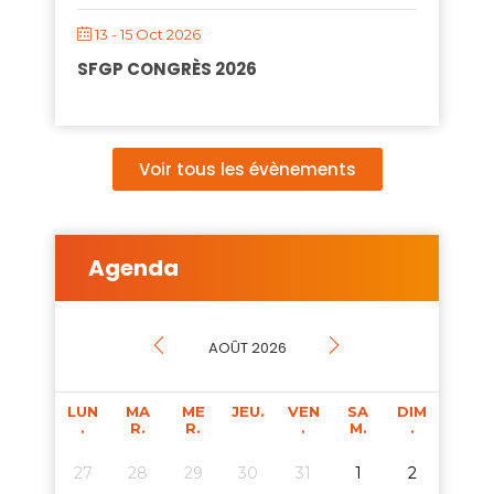
13 - 15 Oct 2026
SFGP CONGRÈS 2026
Voir tous les évènements
Agenda
AOÛT 2026
LUN
MA
ME
JEU.
VEN
SA
DIM
.
R.
R.
.
M.
.
27
28
29
30
31
1
2