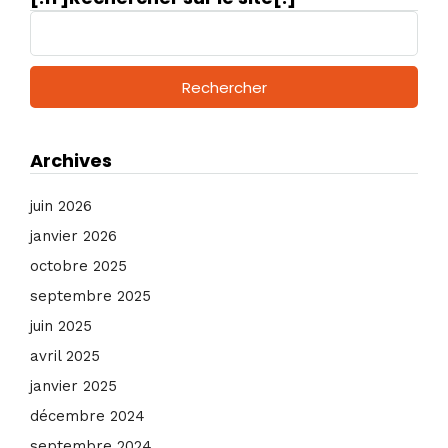
R
e
c
h
e
r
c
Archives
h
e
juin 2026
r
janvier 2026
:
octobre 2025
septembre 2025
juin 2025
avril 2025
janvier 2025
décembre 2024
septembre 2024