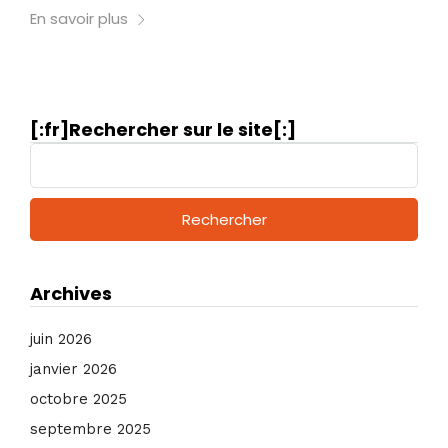
En savoir plus
[:fr]Rechercher sur le site[:]
R
e
c
h
e
r
c
Archives
h
e
juin 2026
r
janvier 2026
:
octobre 2025
septembre 2025