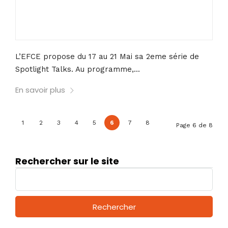
L’EFCE propose du 17 au 21 Mai sa 2eme série de
Spotlight Talks. Au programme,...
En savoir plus
1
2
3
4
5
6
7
8
Page 6 de 8
Rechercher sur le site